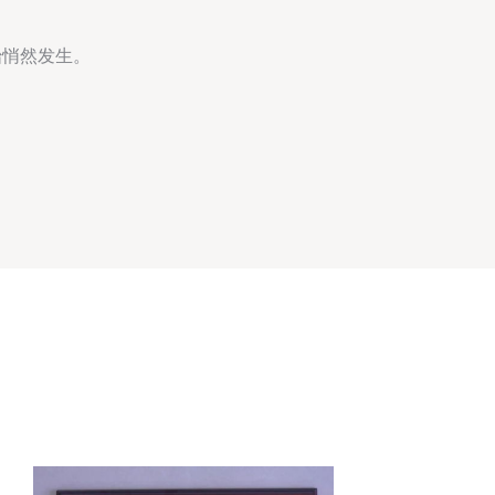
。
始悄然发生。