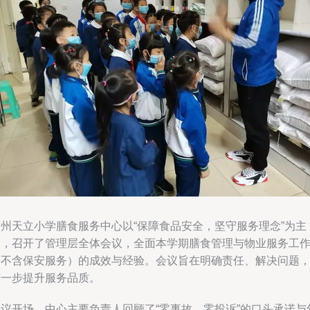
泸州天立小学膳食服务中心以“保障食品安全，坚守服务理念”为主
题，召开了管理层全体会议，全面本学期膳食管理与物业服务工
（不含保安服务）的成效与经验。会议旨在明确责任、解决问题
进一步提升服务品质。
会议开场，中心主要负责人回顾了“零事故、零投诉”的口头承诺与